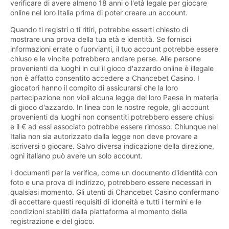
verificare di avere almeno 18 anni o l'età legale per giocare
online nel loro Italia prima di poter creare un account.
Quando ti registri o ti ritiri, potrebbe esserti chiesto di
mostrare una prova della tua età e identità. Se fornisci
informazioni errate o fuorvianti, il tuo account potrebbe essere
chiuso e le vincite potrebbero andare perse. Alle persone
provenienti da luoghi in cui il gioco d'azzardo online è illegale
non è affatto consentito accedere a Chancebet Casino. I
giocatori hanno il compito di assicurarsi che la loro
partecipazione non violi alcuna legge del loro Paese in materia
di gioco d'azzardo. In linea con le nostre regole, gli account
provenienti da luoghi non consentiti potrebbero essere chiusi
e il € ad essi associato potrebbe essere rimosso. Chiunque nel
Italia non sia autorizzato dalla legge non deve provare a
iscriversi o giocare. Salvo diversa indicazione della direzione,
ogni italiano può avere un solo account.
I documenti per la verifica, come un documento d'identità con
foto e una prova di indirizzo, potrebbero essere necessari in
qualsiasi momento. Gli utenti di Chancebet Casino confermano
di accettare questi requisiti di idoneità e tutti i termini e le
condizioni stabiliti dalla piattaforma al momento della
registrazione e del gioco.