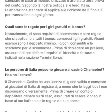
cambiare in base al metodo utilizzato e allo stato della prova
del conto. Secondo la nostra politica e le leggi Italia,
l'elaborazione standard si applica alle richieste da € fino a €
per transazione o ogni giorno.
Quali sono le regole per i giri gratuiti e i bonus?
Naturalmente, ci sono requisiti di scommessa e altre regole
che si applicano a tutti i bonus, compresi i giri gratuiti. Alcuni
esempi sono il deposito minimo, i giochi consentiti e le
scadenze per le scommesse. Prima di richiedere un prelievo,
assicurati di soddisfare i requisiti di idoneità e fatturato
indicati nella sezione Termini Bonus.
Le persone di Italia possono giocare al casinò Chancebet?
Ha una licenza?
Il Chancebet Casino ha una licenza di gioco valida e consente
ai giocatori di Italia di registrarsi, a meno che le leggi locali non
dispongano diversamente. Prima di creare un conto o
depositare denaro su di esso, assicurati di essere idoneo in
base al tuo italiano e alle regole del tuo paese.