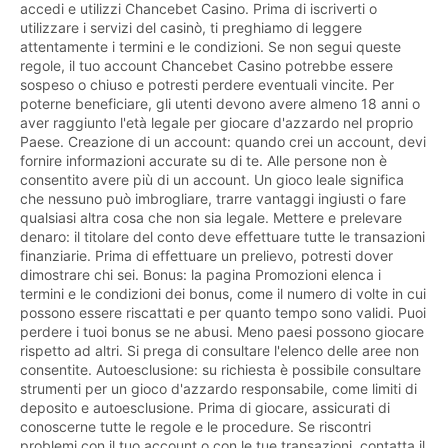
accedi e utilizzi Chancebet Casino. Prima di iscriverti o
utilizzare i servizi del casinò, ti preghiamo di leggere
attentamente i termini e le condizioni. Se non segui queste
regole, il tuo account Chancebet Casino potrebbe essere
sospeso o chiuso e potresti perdere eventuali vincite. Per
poterne beneficiare, gli utenti devono avere almeno 18 anni o
aver raggiunto l'età legale per giocare d'azzardo nel proprio
Paese. Creazione di un account: quando crei un account, devi
fornire informazioni accurate su di te. Alle persone non è
consentito avere più di un account. Un gioco leale significa
che nessuno può imbrogliare, trarre vantaggi ingiusti o fare
qualsiasi altra cosa che non sia legale. Mettere e prelevare
denaro: il titolare del conto deve effettuare tutte le transazioni
finanziarie. Prima di effettuare un prelievo, potresti dover
dimostrare chi sei. Bonus: la pagina Promozioni elenca i
termini e le condizioni dei bonus, come il numero di volte in cui
possono essere riscattati e per quanto tempo sono validi. Puoi
perdere i tuoi bonus se ne abusi. Meno paesi possono giocare
rispetto ad altri. Si prega di consultare l'elenco delle aree non
consentite. Autoesclusione: su richiesta è possibile consultare
strumenti per un gioco d'azzardo responsabile, come limiti di
deposito e autoesclusione. Prima di giocare, assicurati di
conoscerne tutte le regole e le procedure. Se riscontri
problemi con il tuo account o con le tue transazioni, contatta il