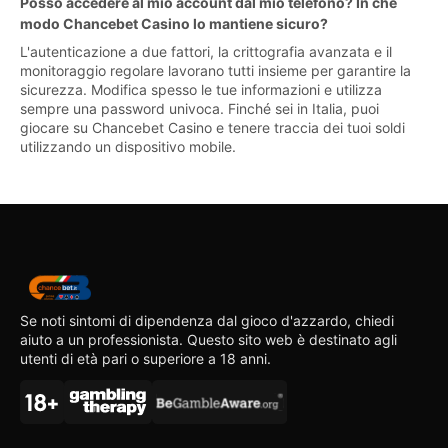
Posso accedere al mio account dal mio telefono? In che
modo Chancebet Casino lo mantiene sicuro?
L'autenticazione a due fattori, la crittografia avanzata e il
monitoraggio regolare lavorano tutti insieme per garantire la
sicurezza. Modifica spesso le tue informazioni e utilizza
sempre una password univoca. Finché sei in Italia, puoi
giocare su Chancebet Casino e tenere traccia dei tuoi soldi
utilizzando un dispositivo mobile.
Se noti sintomi di dipendenza dal gioco d'azzardo, chiedi
aiuto a un professionista. Questo sito web è destinato agli
utenti di età pari o superiore a 18 anni.