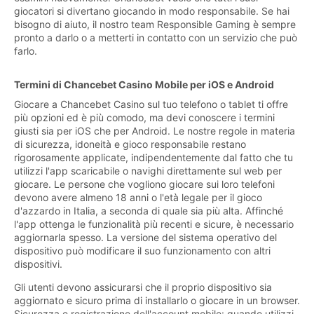
giocatori si divertano giocando in modo responsabile. Se hai
bisogno di aiuto, il nostro team Responsible Gaming è sempre
pronto a darlo o a metterti in contatto con un servizio che può
farlo.
Termini di Chancebet Casino Mobile per iOS e Android
Giocare a Chancebet Casino sul tuo telefono o tablet ti offre
più opzioni ed è più comodo, ma devi conoscere i termini
giusti sia per iOS che per Android. Le nostre regole in materia
di sicurezza, idoneità e gioco responsabile restano
rigorosamente applicate, indipendentemente dal fatto che tu
utilizzi l'app scaricabile o navighi direttamente sul web per
giocare. Le persone che vogliono giocare sui loro telefoni
devono avere almeno 18 anni o l'età legale per il gioco
d'azzardo in Italia, a seconda di quale sia più alta. Affinché
l'app ottenga le funzionalità più recenti e sicure, è necessario
aggiornarla spesso. La versione del sistema operativo del
dispositivo può modificare il suo funzionamento con altri
dispositivi.
Gli utenti devono assicurarsi che il proprio dispositivo sia
aggiornato e sicuro prima di installarlo o giocare in un browser.
Sicurezza e registrazione dell'account mobile: quando utilizzi